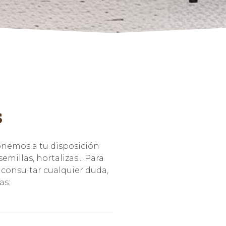
s
onemos a tu disposición
millas, hortalizas... Para
 consultar cualquier duda,
as:
)